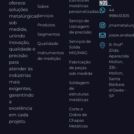
NOS
oferece
metálicas
Sobre
soluções
44
personalizadas
metalúrgicas
Serviços
998451305
Serviço de
sob
Produtos
jmametalurg
Usinagem
medida,
de precisão
Segmentos
josoe.andra
unindo
Serviços de
inovação,
Qualidade
R. Profª
Solda
qualidade e
Zilda
Instrumentos
MIG/MAG
precisão
Aparecida
de medição
para
Mollon,
Fabricação
335 -
de peças
atender às
Mollon,
sob medida
indústrias
Santa
mais
Soldagem
Bárbara
exigentes,
de
d'Oeste -
estruturas
garantindo
SP
metálicas
a
excelência
Corte e
em cada
Dobra de
Chapas
projeto.
Metálicas