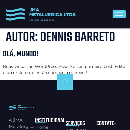
AUTOR:
DENNIS BARRETO
OLÁ, MUNDO!
Boas-vindas ao WordPress. Esse é o seu primeiro post. Edite-
o ou exclua-o, e então comece a escrever!
INSTITUCIONAL
A JMA
SERVIÇOS
CONTATE-
Metalúrgica
Home
Estruturas